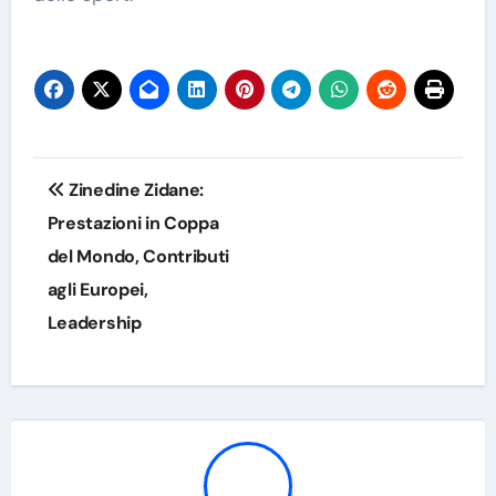
Post
Zinedine Zidane:
navigation
Prestazioni in Coppa
del Mondo, Contributi
agli Europei,
Leadership