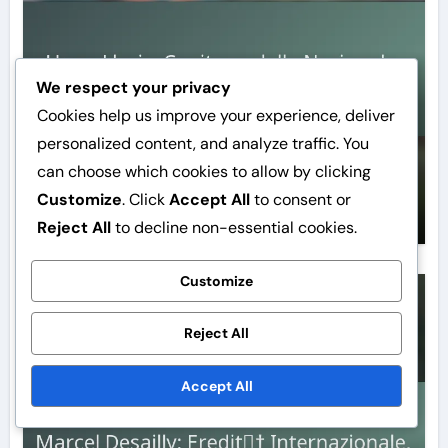
We respect your privacy
Cookies help us improve your experience, deliver
Hugo Lloris: Capitano della
personalized content, and analyze traffic. You
Nazionale, Successo ai Mondiali,
can choose which cookies to allow by clicking
Leadership
Customize
. Click
Accept All
to consent or
Julien Moreau
Feb 24, 2026
Reject All
to decline non-essential cookies.
Customize
Risultati Internazionali
Reject All
Accept All