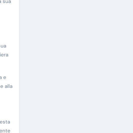
a sua
sua
iera
a e
e alla
uesta
mente