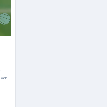
o
vari