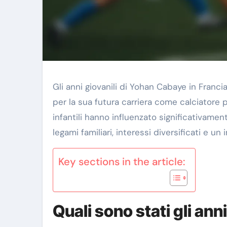
Gli anni giovanili di Yohan Cabaye in Franc
per la sua futura carriera come calciatore 
infantili hanno influenzato significativamen
legami familiari, interessi diversificati e u
Key sections in the article:
Quali sono stati gli an