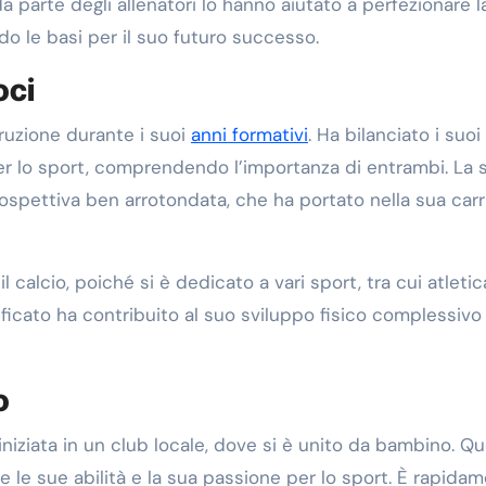
a parte degli allenatori lo hanno aiutato a perfezionare l
o le basi per il suo futuro successo.
oci
struzione durante i suoi
anni formativi
. Ha bilanciato i suoi
r lo sport, comprendendo l’importanza di entrambi. La 
prospettiva ben arrotondata, che ha portato nella sua carr
il calcio, poiché si è dedicato a vari sport, tra cui atletic
icato ha contribuito al suo sviluppo fisico complessivo 
o
iniziata in un club locale, dove si è unito da bambino. Q
 le sue abilità e la sua passione per lo sport. È rapida