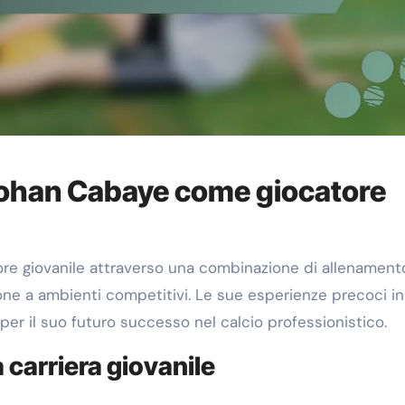
Yohan Cabaye come giocatore
re giovanile attraverso una combinazione di allenament
ne a ambienti competitivi. Le sue esperienze precoci in 
per il suo futuro successo nel calcio professionistico.
 carriera giovanile