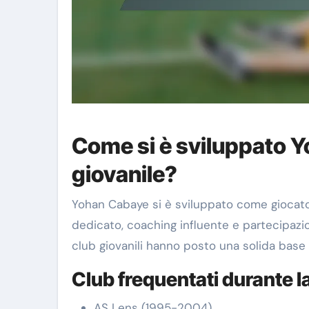
Come si è sviluppato 
giovanile?
Yohan Cabaye si è sviluppato come giocato
dedicato, coaching influente e partecipazio
club giovanili hanno posto una solida base 
Club frequentati durante la
AS Lens (1995-2004)