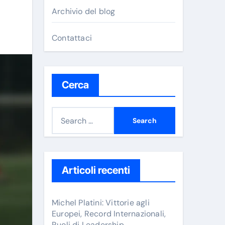
Archivio del blog
Contattaci
Cerca
S
e
a
r
c
Articoli recenti
h
f
Michel Platini: Vittorie agli
o
Europei, Record Internazionali,
Ruoli di Leadership