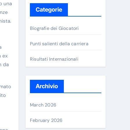
to una
Categorie
enze
ista.
Biografie dei Giocatori
Punti salienti della carriera
a
n ex
Risultati Internazionali
n da
Archivio
smato
ito
March 2026
February 2026
ione