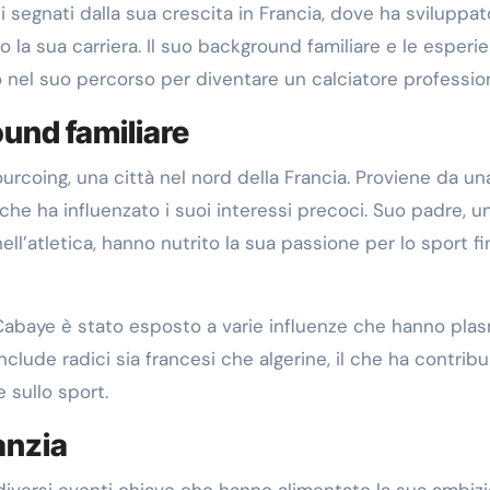
 segnati dalla sua crescita in Francia, dove ha sviluppa
 la sua carriera. Il suo background familiare e le esperi
vo nel suo percorso per diventare un calciatore profession
ound familiare
urcoing, una città nel nord della Francia. Proviene da un
che ha influenzato i suoi interessi precoci. Suo padre, u
ell’atletica, hanno nutrito la sua passione per lo sport fi
Cabaye è stato esposto a varie influenze che hanno pla
include radici sia francesi che algerine, il che ha contribu
e sullo sport.
fanzia
 diversi eventi chiave che hanno alimentato la sua ambiz