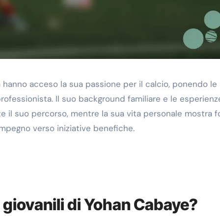
ia hanno acceso la sua passione per il calcio, ponendo le
professionista. Il suo background familiare e le esperienz
te il suo percorso, mentre la sua vita personale mostra fo
n impegno verso iniziative benefiche.
ni giovanili di Yohan Cabaye?