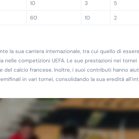
10
3
5
60
10
2
te la sua carriera internazionale, tra cui quello di esser
ncia nelle competizioni UEFA. Le sue prestazioni nei tornei
 del calcio francese. Inoltre, i suoi contributi hanno aiut
semifinali in vari tornei, consolidando la sua eredità all’in