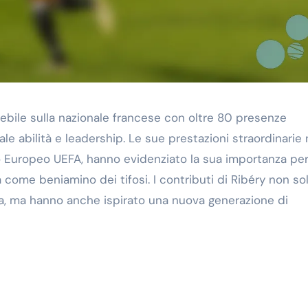
lebile sulla nazionale francese con oltre 80 presenze
le abilità e leadership. Le sue prestazioni straordinarie 
to Europeo UEFA, hanno evidenziato la sua importanza per
come beniamino dei tifosi. I contributi di Ribéry non so
ra, ma hanno anche ispirato una nuova generazione di