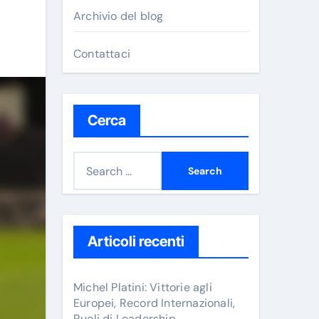
Archivio del blog
Contattaci
Cerca
S
e
a
r
c
Articoli recenti
h
f
Michel Platini: Vittorie agli
o
Europei, Record Internazionali,
Ruoli di Leadership