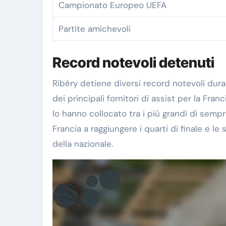
Campionato Europeo UEFA
Partite amichevoli
Record notevoli detenuti
Ribéry detiene diversi record notevoli duran
dei principali fornitori di assist per la Fra
lo hanno collocato tra i più grandi di sempre
Francia a raggiungere i quarti di finale e le 
della nazionale.