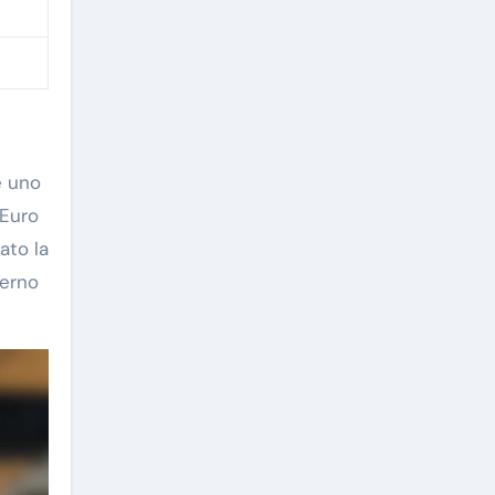
e uno
 Euro
ato la
terno