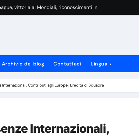
 Coppa del Mondo, Contributi agli Europei, Leadership
luppo giovanile, Vita personale
oppa del Mondo, titoli di Ligue 1, premi individuali
ei UEFA, vittorie al Pallone d’Oro, eredità nei club
ionale, Successo ai Mondiali, Leadership
Archivio del blog
Contattaci
Lingua
l mondo, onorificenze UEFA, successi con il club
opei, Record Internazionali, Ruoli di Leadership
Internazionali, Contributi agli Europei, Eredità di Squadra
enze Internazionali,