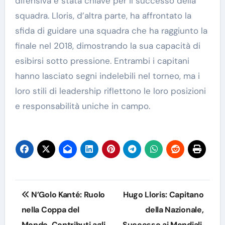
difensiva è stata chiave per il successo della
squadra. Lloris, d’altra parte, ha affrontato la
sfida di guidare una squadra che ha raggiunto la
finale nel 2018, dimostrando la sua capacità di
esibirsi sotto pressione. Entrambi i capitani
hanno lasciato segni indelebili nel torneo, ma i
loro stili di leadership riflettono le loro posizioni
e responsabilità uniche in campo.
Post
N’Golo Kanté: Ruolo
Hugo Lloris: Capitano
navigation
nella Coppa del
della Nazionale,
Mondo, Contributi agli
Successo ai Mondiali,