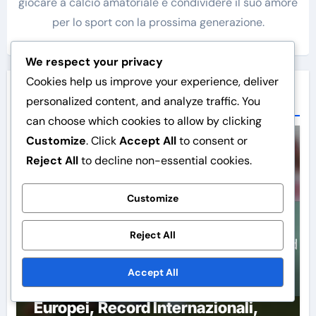
giocare a calcio amatoriale e condividere il suo amore
per lo sport con la prossima generazione.
We respect your privacy
Cookies help us improve your experience, deliver
Related Post
personalized content, and analyze traffic. You
can choose which cookies to allow by clicking
Customize
. Click
Accept All
to consent or
Risultati Internazionali
Reject All
to decline non-essential cookies.
Customize
Reject All
Accept All
Michel Platini: Vittorie agli
Europei, Record Internazionali,