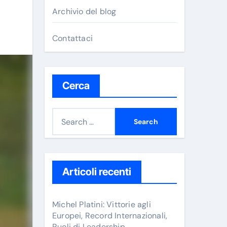
Archivio del blog
Contattaci
Cerca
S
e
a
r
c
Articoli recenti
h
f
Michel Platini: Vittorie agli
o
Europei, Record Internazionali,
Ruoli di Leadership