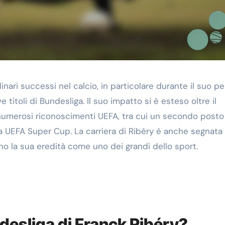
inari successi nel calcio, in particolare durante il suo p
itoli di Bundesliga. Il suo impatto si è esteso oltre il
umerosi riconoscimenti UEFA, tra cui un secondo posto 
a UEFA Super Cup. La carriera di Ribéry è anche segnata
no la sua eredità come uno dei grandi dello sport.
undesliga di Franck Ribéry?