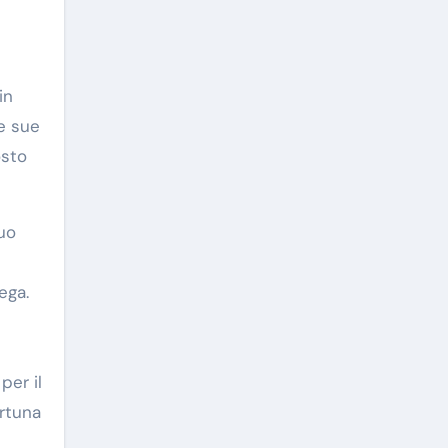
in
e sue
osto
suo
ega.
per il
ortuna