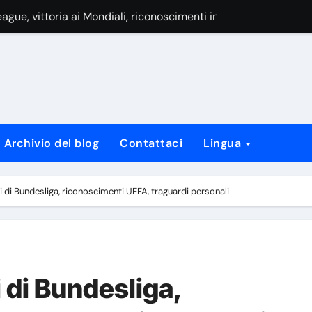
 Coppa del Mondo, Contributi agli Europei, Leadership
luppo giovanile, Vita personale
oppa del Mondo, titoli di Ligue 1, premi individuali
ei UEFA, vittorie al Pallone d’Oro, eredità nei club
ionale, Successo ai Mondiali, Leadership
Archivio del blog
Contattaci
Lingua
l mondo, onorificenze UEFA, successi con il club
opei, Record Internazionali, Ruoli di Leadership
li di Bundesliga, riconoscimenti UEFA, traguardi personali
i di Bundesliga,