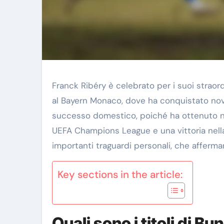
Franck Ribéry è celebrato per i suoi straord
al Bayern Monaco, dove ha conquistato nove t
successo domestico, poiché ha ottenuto n
UEFA Champions League e una vittoria nell
importanti traguardi personali, che afferma
Key sections in the article:
Quali sono i titoli di B