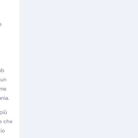
o
ub
 un
ome
nia.
 più
te che
io